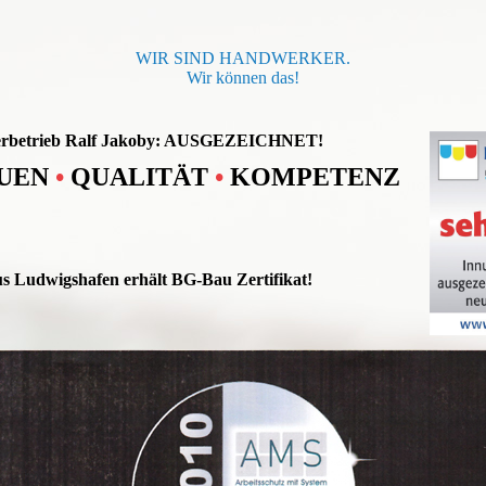
WIR SIND HANDWERKER.
Wir können das!
rbetrieb Ralf Jakoby: AUSGEZEICHNET!
UEN
•
QUALITÄT
•
KOMPETENZ
us Ludwigshafen erhält BG-Bau Zertifikat!